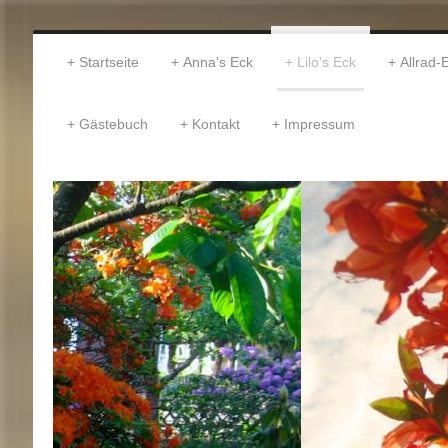
Startseite
Anna's Eck
Lilo's Eck
Allrad-
Gästebuch
Kontakt
Impressum