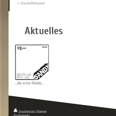
Garduffelsalod
Aktuelles
...die erste Pladde...
Druckversion
|
Sitemap
© schulzmän