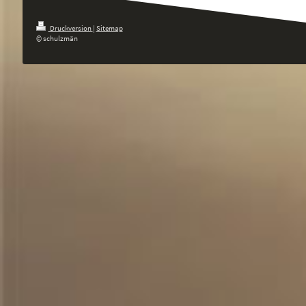
Druckversion
|
Sitemap
© schulzmän