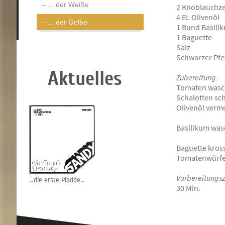
... der Weiße
2 Knoblauchz
4 EL Olivenöl
... der Gelbe
1 Bund Basili
1 Baguette
Salz
Schwarzer Pfe
Aktuelles
Zubereitung:
Tomaten wasche
Schalotten sch
Olivenöl verm
Basilikum was
Baguette kros
Tomatenwürfel
Vorbereitungsz
...die erste Pladde...
30 Min.