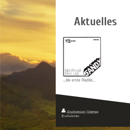
Aktuelles
...die erste Pladde...
Druckversion
|
Sitemap
© schulzmän