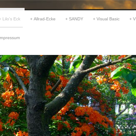
Lilo's Eck
Allrad-Ecke
SANDY
Visual Basic
V
Impressum